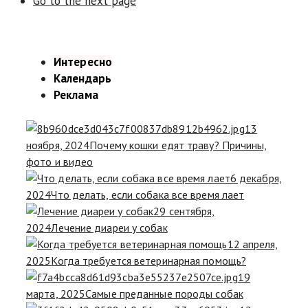
Go to the next page
Интересно
Календарь
Реклама
13
ноября, 2024
Почему кошки едят траву? Причины,
фото и видео
6 декабря,
2024
Что делать, если собака все время лает
29 сентября,
2024
Лечение диареи у собак
12 апреля,
2025
Когда требуется ветеринарная помощь?
19
марта, 2025
Самые преданные породы собак