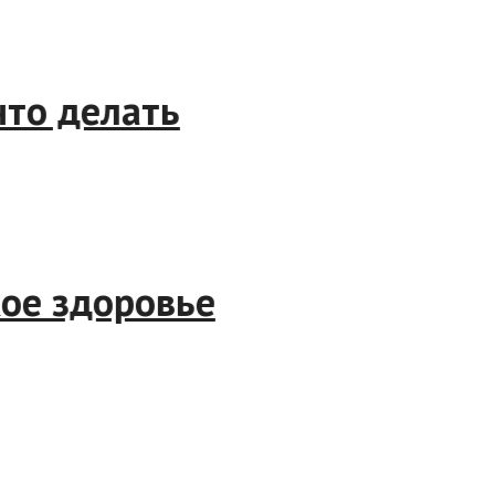
и что делать
у
ское здоровье