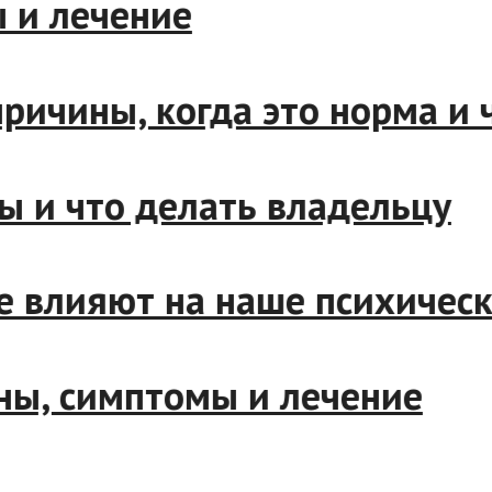
ины и лечение
: причины, когда это норма 
ины и что делать владельц
ые влияют на наше психиче
чины, симптомы и лечение