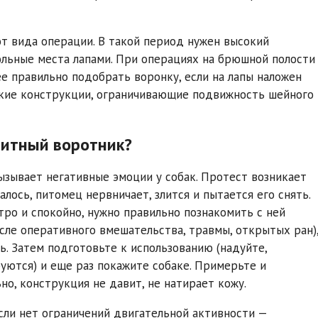
от вида операции. В такой период нужен высокий
ольные места лапами. При операциях на брюшной полости
е правильно подобрать воронку, если на лапы наложен
гкие конструкции, ограничивающие подвижность шейного
щитный воротник?
ызывает негативные эмоции у собак. Протест возникает
алось, питомец нервничает, злится и пытается его снять.
ро и спокойно, нужно правильно познакомить с ней
осле оперативного вмешательства, травмы, открытых ран)
ь. Затем подготовьте к использованию (надуйте,
руются) и еще раз покажите собаке. Примерьте и
о, конструкция не давит, не натирает кожу.
Если нет ограничений двигательной активности —