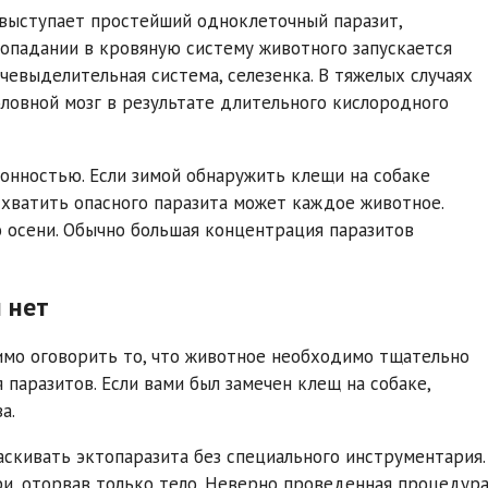
 выступает простейший одноклеточный паразит,
попадании в кровяную систему животного запускается
чевыделительная система, селезенка. В тяжелых случаях
оловной мозг в результате длительного кислородного
зонностью. Если зимой обнаружить клещи на собаке
дхватить опасного паразита может каждое животное.
о осени. Обычно большая концентрация паразитов
 нет
имо оговорить то, что животное необходимо тщательно
паразитов. Если вами был замечен клещ на собаке,
а.
аскивать эктопаразита без специального инструментария.
ри, оторвав только тело. Неверно проведенная процедур