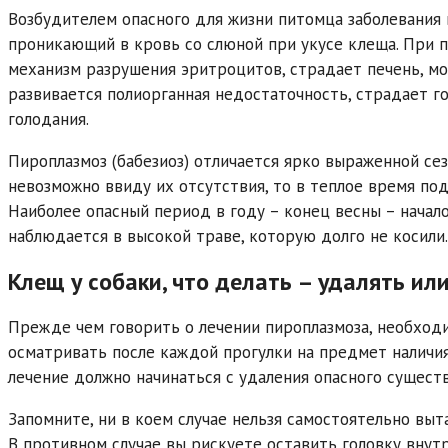
Возбудителем опасного для жизни питомца заболевания
проникающий в кровь со слюной при укусе клеща. При 
механизм разрушения эритроцитов, страдает печень, мо
развивается полиорганная недостаточность, страдает г
голодания.
Пироплазмоз (бабезиоз) отличается ярко выраженной се
невозможно ввиду их отсутствия, то в теплое время по
Наиболее опасный период в году – конец весны – начал
наблюдается в высокой траве, которую долго не косили.
Клещ у собаки, что делать – удалять или
Прежде чем говорить о лечении пироплазмоза, необход
осматривать после каждой прогулки на предмет наличия 
лечение должно начинаться с удаления опасного существ
Запомните, ни в коем случае нельзя самостоятельно выт
В противном случае вы рискуете оставить головку внут