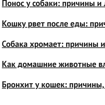
Понос у собаки: причины
Кошку рвет после еды: п
Собака хромает: причины
Как домашние животные 
Бронхит у кошек: причи